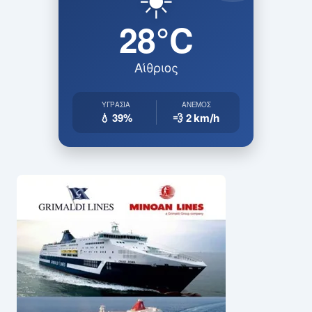
28°C
Αίθριος
ΥΓΡΑΣΊΑ
ΆΝΕΜΟΣ
💧 39%
💨 2
km/h