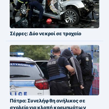
Σέρρες: Δύο νεκροί σε τροχαίο
Πάτρα: Συνελήφθη ανήλικος σε
σχολείο για κλοπή κοσμημάτων