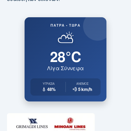
ΠΆΤΡΑ • ΤΏΡΑ
⛅
28°C
Λίγα Σύννεφα
ΥΓΡΑΣΊΑ
ΆΝΕΜΟΣ
💧 48%
💨 5
km/h