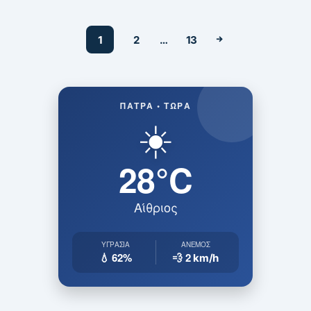
1
2
…
13
ΠΆΤΡΑ • ΤΏΡΑ
☀️
28°C
Αίθριος
ΥΓΡΑΣΊΑ
ΆΝΕΜΟΣ
💧 62%
💨 2
km/h