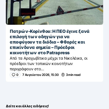
Πατρών-Κορίνθου: Η ΠΕΟ έγινε ξανά
επιλογή των οδηγών για να
αποφύγουν τα διόδια – Φθορές και
επικίνδυνα σημεία – Πρόεδροι
κοινοτήτων στο Patrapress
Από τα Αραχωβίτικα μέχρι τα Νικολέικα, οι
πρόεδροι των τοπικών κοινοτήτων
περιγράφουν στο…
0
7 Αυγούστου 2026, 15:30
3 min read