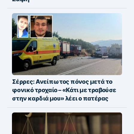
υποδομές στη συνάντηση Τσώκου με
Ζαΐμη
Σέρρες: Ανείπωτος πόνος μετά το
φονικό τροχαίο – «Κάτι με τραβούσε
στην καρδιά μου» λέει ο πατέρας