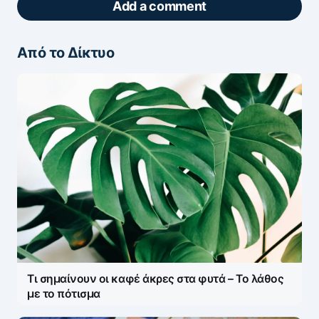
Add a comment
Από το Δίκτυο
ΖΩΝΤΑΝΆ ΣΧΌΛΙΑ
Πάρτε μέρος στη συζήτηση — το σχόλιό σας
ελέγχεται άμεσα από AI (Ελληνικά & Αγγλικά).
ΠΡΟΣΤΑΣΊΑ AI
Η ηλ. διεύθυνση σας δεν δημοσιεύεται.
Τα
υποχρεωτικά πεδία σημειώνονται με
*
Message
*
Τι σημαίνουν οι καφέ άκρες στα φυτά – Το λάθος
με το πότισμα