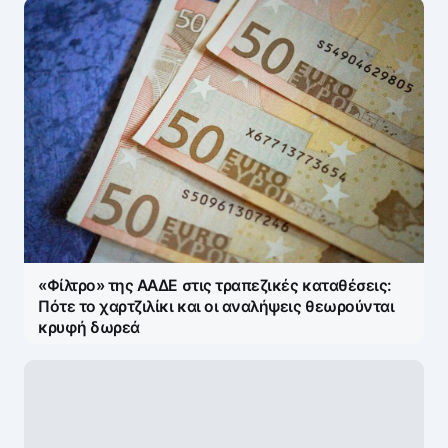
Name
*
E-mail
*
«Φίλτρο» της ΑΑΔΕ στις τραπεζικές καταθέσεις:
Save my name and e-mail in this browser for the
Πότε το χαρτζιλίκι και οι αναλήψεις θεωρούνται
next time I comment.
κρυφή δωρεά