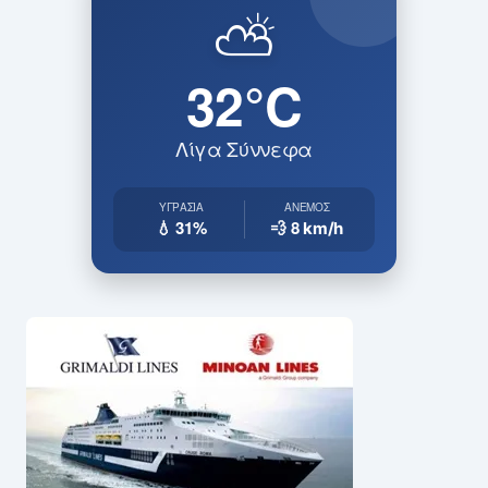
ΠΆΤΡΑ • ΤΏΡΑ
⛅
32°C
Λίγα Σύννεφα
ΥΓΡΑΣΊΑ
ΆΝΕΜΟΣ
💧 31%
💨 8
km/h