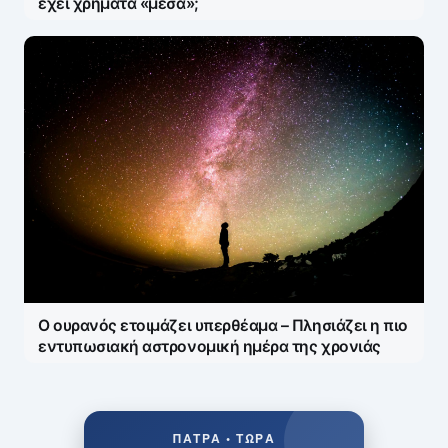
Δεν ανοίγει η μπάρα στα διόδια με το e-pass ενώ
έχει χρήματα «μέσα»;
Ο ουρανός ετοιμάζει υπερθέαμα – Πλησιάζει η πιο
εντυπωσιακή αστρονομική ημέρα της χρονιάς