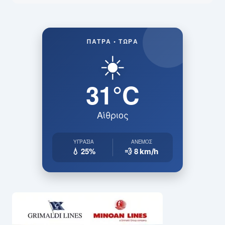
ΠΆΤΡΑ • ΤΏΡΑ
☀️
31°C
Αίθριος
ΥΓΡΑΣΊΑ
ΆΝΕΜΟΣ
💧 25%
💨 8
km/h