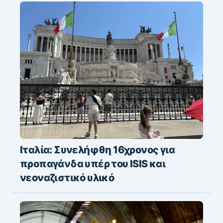
Ιταλία: Συνελήφθη 16χρονος για
προπαγάνδα υπέρ του ISIS και
νεοναζιστικό υλικό