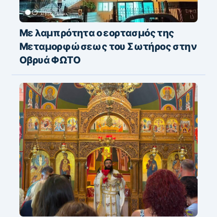
Με λαμπρότητα ο εορτασμός της
Μεταμορφώσεως του Σωτήρος στην
Οβρυά ΦΩΤΟ