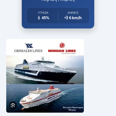
ΥΓΡΑΣΊΑ
ΆΝΕΜΟΣ
💧 45%
💨 6
km/h