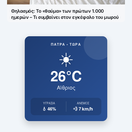
Θηλασμός: Το «θαύμα» των πρώτων 1.000
ημερών – Τι συμβαίνει στον εγκέφαλο του μωρού
ΠΆΤΡΑ • ΤΏΡΑ
☀️
26°C
Αίθριος
ΥΓΡΑΣΊΑ
ΆΝΕΜΟΣ
💧 46%
💨 7
km/h