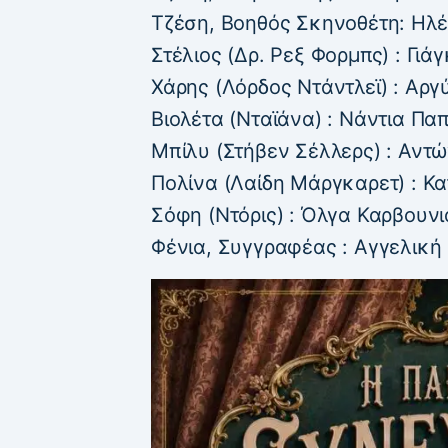
Τζέση, Βοηθός Σκηνοθέτη: Ηλ
Στέλιος (Δρ. Ρεξ Φορμπς) : Γιά
Χάρης (Λόρδος Ντάντλεϊ) : Αργ
Βιολέτα (Νταϊάνα) : Νάντια Πα
Μπίλυ (Στήβεν Σέλλερς) : Αντ
Πολίνα (Λαίδη Μάργκαρετ) : Κ
Σόφη (Ντόρις) : Όλγα Καρβουν
Φένια, Συγγραφέας : Αγγελικ