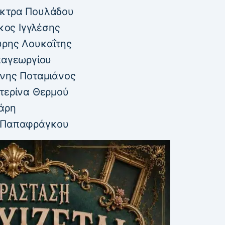
έκτρα Πουλάδου
γκος Ιγγλέσης
ύρης Λουκαΐτης
παγεωργίου
ώνης Ποταμιάνος
ατερίνα Θερμού
ιάρη
ή Παπαφράγκου