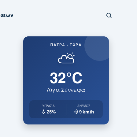
ήσεων
ΠΆΤΡΑ • ΤΏΡΑ
⛅
32°C
Λίγα Σύννεφα
ΥΓΡΑΣΊΑ
ΆΝΕΜΟΣ
💧 25%
💨 9
km/h