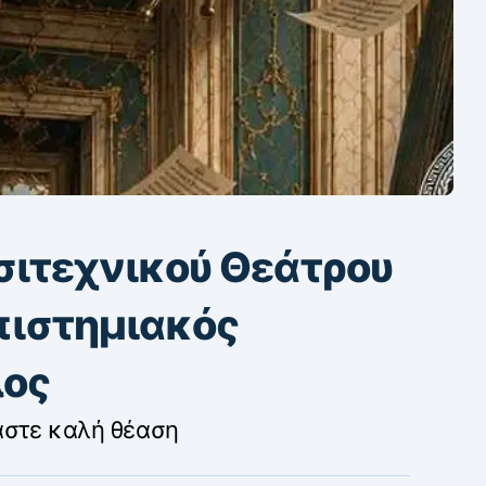
σιτεχνικού Θεάτρου
πιστημιακός
λος
αστε καλή θέαση