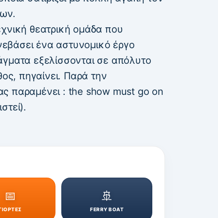
ων.
εχνική θεατρική ομάδα που
εβάσει ένα αστυνομικό έργο
άγματα εξελίσσονται σε απόλυτο
θος, πηγαίνει. Παρά την
ς παραμένει : the show must go on
στεί).
📅
🚢
ΓΙΟΡΤΕΣ
FERRY BOAT