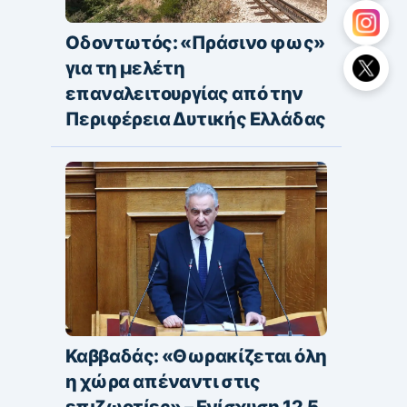
Οδοντωτός: «Πράσινο φως»
για τη μελέτη
επαναλειτουργίας από την
Περιφέρεια Δυτικής Ελλάδας
Καββαδάς: «Θωρακίζεται όλη
η χώρα απέναντι στις