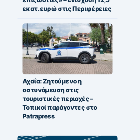
επιζωοτίες» – Ενίσχυση 12,5
εκατ. ευρώ στις Περιφέρειες
Αχαΐα: Ζητούμενο η
αστυνόμευση στις
τουριστικές περιοχές –
Τοπικοί παράγοντες στο
Patrapress