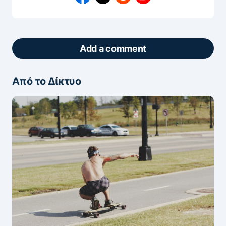
Add a comment
Από το Δίκτυο
ΖΩΝΤΑΝΆ ΣΧΌΛΙΑ
Πάρτε μέρος στη συζήτηση — το σχόλιό σας
ελέγχεται άμεσα από AI (Ελληνικά & Αγγλικά).
ΠΡΟΣΤΑΣΊΑ AI
Η ηλ. διεύθυνση σας δεν δημοσιεύεται.
Τα
υποχρεωτικά πεδία σημειώνονται με
*
Message
*