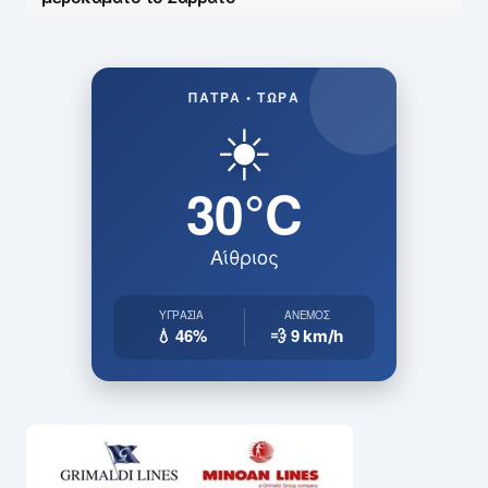
ΠΆΤΡΑ • ΤΏΡΑ
☀️
30°C
Αίθριος
ΥΓΡΑΣΊΑ
ΆΝΕΜΟΣ
💧 46%
💨 9
km/h