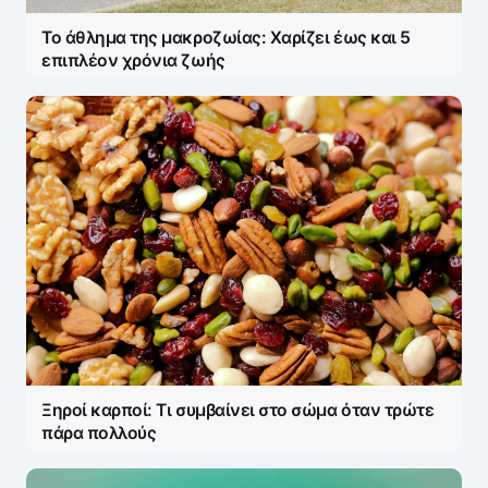
Το άθλημα της μακροζωίας: Χαρίζει έως και 5
επιπλέον χρόνια ζωής
Name
*
E-mail
*
Ξηροί καρποί: Τι συμβαίνει στο σώμα όταν τρώτε
Save my name and e-mail in this browser for the
πάρα πολλούς
next time I comment.