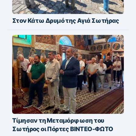
Στον Κάτω Δρυμό της Αγιά Σωτήρας
Τίμησαν τη Μεταμόρφωση του
Σωτήρος οι Πόρτες ΒΙΝΤΕΟ-ΦΩΤΟ