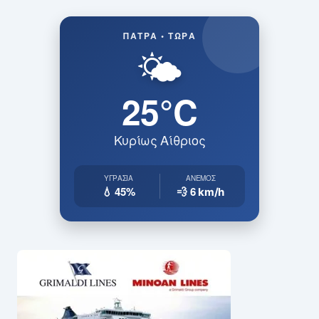
ΠΆΤΡΑ • ΤΏΡΑ
🌤️
25°C
Κυρίως Αίθριος
ΥΓΡΑΣΊΑ
ΆΝΕΜΟΣ
💧 45%
💨 6
km/h