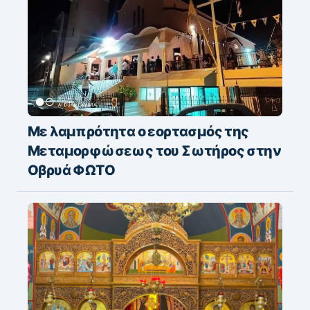
Με λαμπρότητα ο εορτασμός της
Μεταμορφώσεως του Σωτήρος στην
Οβρυά ΦΩΤΟ