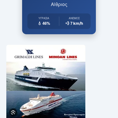
Αίθριος
ΥΓΡΑΣΊΑ
ΆΝΕΜΟΣ
💧 46%
💨 7
km/h