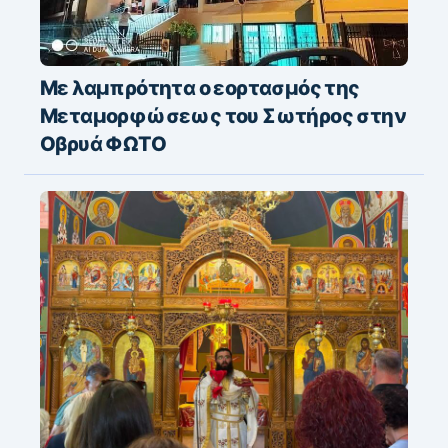
Με λαμπρότητα ο εορτασμός της
Μεταμορφώσεως του Σωτήρος στην
Οβρυά ΦΩΤΟ