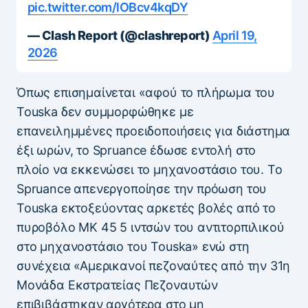
pic.twitter.com/lOBcv4kqDY
— Clash Report (@clashreport)
April 19,
2026
Όπως επισημαίνεται «αφού το πλήρωμα του
Touska δεν συμμορφώθηκε με
επανειλημμένες προειδοποιήσεις για διάστημα
έξι ωρών, το Spruance έδωσε εντολή στο
πλοίο να εκκενώσει το μηχανοστάσιο του. Το
Spruance απενεργοποίησε την πρόωση του
Touska εκτοξεύοντας αρκετές βολές από το
πυροβόλο MK 45 5 ιντσών του αντιτορπιλικού
στο μηχανοστάσιο του Touska» ενώ στη
συνέχεια «Αμερικανοί πεζοναύτες από την 31η
Μονάδα Εκστρατείας Πεζοναυτών
επιβιβάστηκαν αργότερα στο μη