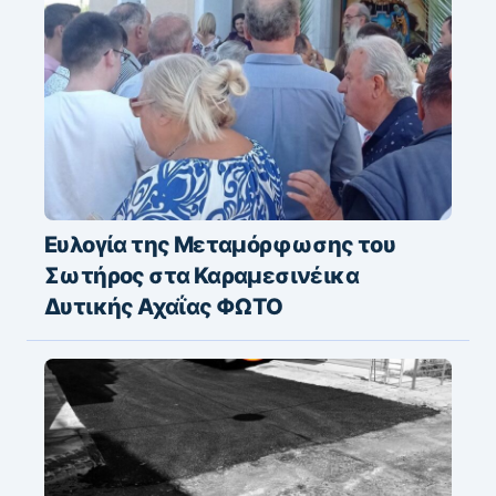
Ευλογία της Μεταμόρφωσης του
Σωτήρος στα Καραμεσινέικα
Δυτικής Αχαΐας ΦΩΤΟ