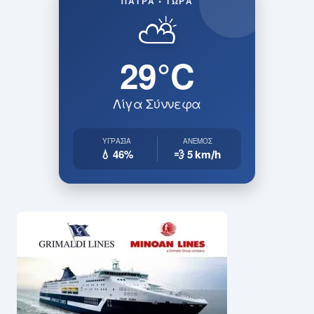
ΠΆΤΡΑ • ΤΏΡΑ
⛅
29°C
Λίγα Σύννεφα
ΥΓΡΑΣΊΑ
ΆΝΕΜΟΣ
💧 46%
💨 5
km/h