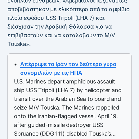
ενόπλων δυνάμεων, «Αμερικανοί πεζοναύτες
αποβιβάστηκαν με ελικόπτερο από το αμφίβιο
πλοίο εφόδου USS Tripoli (LHA 7) και
διέσχισαν την Αραβική Θάλασσα για να
επιβιβαστούν και να καταλάβουν το M/V
Touska».
Απέρριψε το Ιράν τον δεύτερο γύρο
συνομιλιών με τις ΗΠΑ
U.S. Marines depart amphibious assault
ship USS Tripoli (LHA 7) by helicopter and
transit over the Arabian Sea to board and
seize M/V Touska. The Marines rappelled
onto the Iranian-flagged vessel, April 19,
after guided-missile destroyer USS
Spruance (DDG 111) disabled Touska’s…