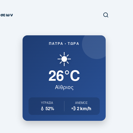
ήσεων
ΠΆΤΡΑ • ΤΏΡΑ
☀️
26°C
Αίθριος
ΥΓΡΑΣΊΑ
ΆΝΕΜΟΣ
💧 52%
💨 2
km/h