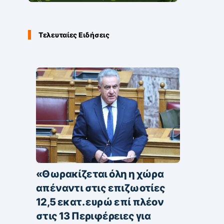
Τελευταίες Ειδήσεις
«Θωρακίζεται όλη η χώρα
απέναντι στις επιζωοτίες
12,5 εκατ. ευρώ επί πλέον
στις 13 Περιφέρειες για