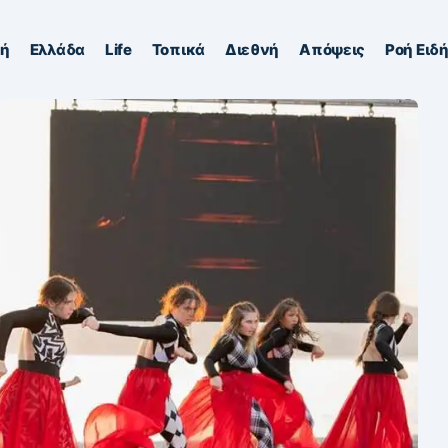
κή
Ελλάδα
Life
Τοπικά
Διεθνή
Απόψεις
Ροή Ειδ