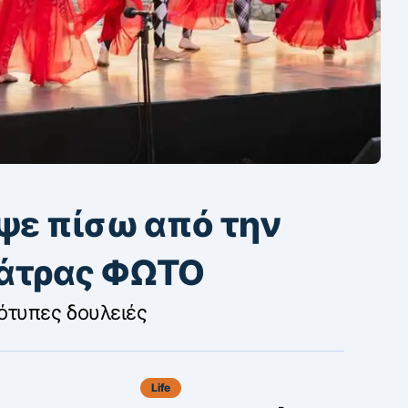
εψε πίσω από την
Πάτρας ΦΩΤΟ
τυπες δουλειές
Life