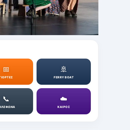
📅
🚢
ΓΙΟΡΤΕΣ
FERRY BOAT
📞
☁️
ΗΛΕΦΩΝΑ
ΚΑΙΡΟΣ