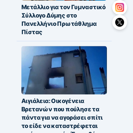
Μετάλλιο για τον Γυμναστικό
Σύλλογο Δύμης στο
Πανελλήνιο Πρωτάθλημα
Πίστας
Αιγιάλεια: Οικογένεια
Βρετανών που πούλησε τα
πάντα για να αγοράσει σπίτι
το είδε να καταστρέφεται