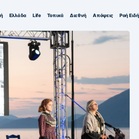
κή
Ελλάδα
Life
Τοπικά
Διεθνή
Απόψεις
Ροή Ειδ