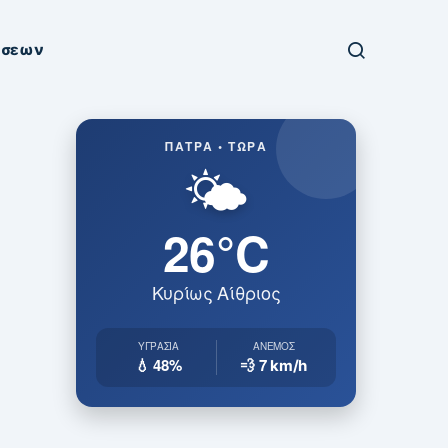
ήσεων
ΠΆΤΡΑ • ΤΏΡΑ
🌤️
26°C
Κυρίως Αίθριος
ΥΓΡΑΣΊΑ
ΆΝΕΜΟΣ
💧 48%
💨 7
km/h