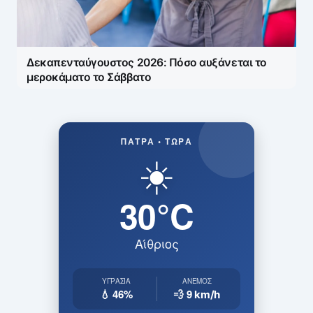
Δεκαπενταύγουστος 2026: Πόσο αυξάνεται το
μεροκάματο το Σάββατο
ΠΆΤΡΑ • ΤΏΡΑ
☀️
30°C
Αίθριος
ΥΓΡΑΣΊΑ
ΆΝΕΜΟΣ
💧 46%
💨 9
km/h