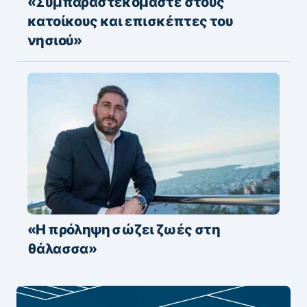
«Συμπαραστεκόμαστε στους
κατοίκους και επισκέπτες του
νησιού»
«Η πρόληψη σώζει ζωές στη
θάλασσα»