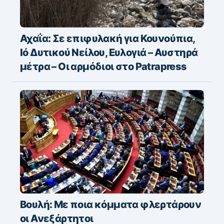
Αχαΐα: Σε επιφυλακή για Κουνούπια,
Ιό Δυτικού Νείλου, Ευλογιά – Αυστηρά
μέτρα – Οι αρμόδιοι στο Patrapress
Βουλή: Με ποια κόμματα φλερτάρουν
οι Ανεξάρτητοι