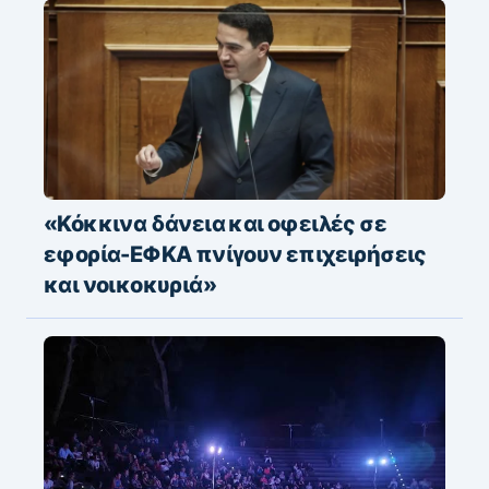
«Κόκκινα δάνεια και οφειλές σε
εφορία-ΕΦΚΑ πνίγουν επιχειρήσεις
και νοικοκυριά»