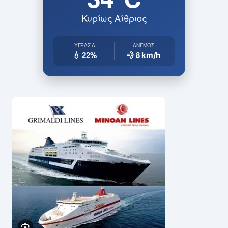
Κυρίως Αίθριος
ΥΓΡΑΣΊΑ
ΆΝΕΜΟΣ
💧 22%
💨 8
km/h