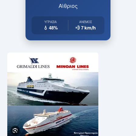
Αίθριος
ΥΓΡΑΣΊΑ
ΆΝΕΜΟΣ
💧 48%
💨 7
km/h