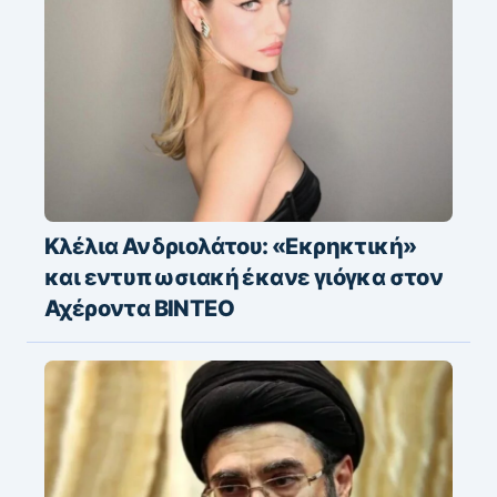
Κλέλια Ανδριολάτου: «Εκρηκτική»
και εντυπωσιακή έκανε γιόγκα στον
Αχέροντα ΒΙΝΤΕΟ