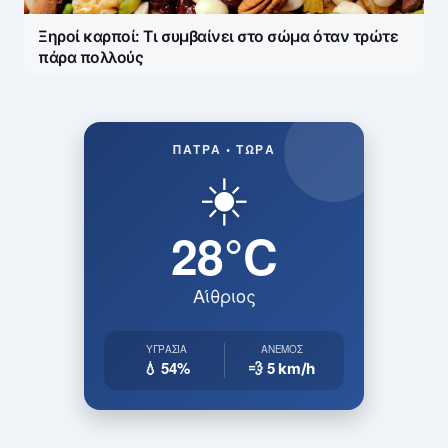
Ξηροί καρποί: Τι συμβαίνει στο σώμα όταν τρώτε
πάρα πολλούς
ΠΆΤΡΑ • ΤΏΡΑ
☀️
28°C
Αίθριος
ΥΓΡΑΣΊΑ
ΆΝΕΜΟΣ
💧 54%
💨 5
km/h