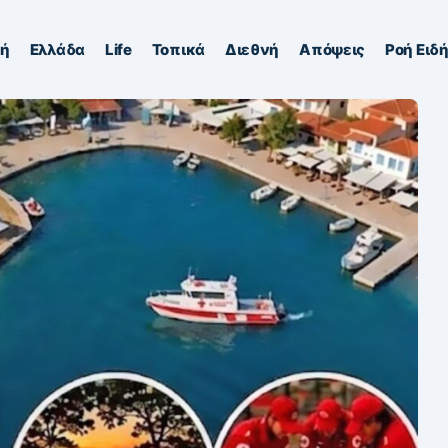
κή
Ελλάδα
Life
Τοπικά
Διεθνή
Απόψεις
Ροή Ειδ