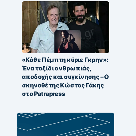
«Κάθε Πέμπτη κύριε Γκρην»:
Ένα ταξίδι ανθρωπιάς,
αποδοχής και συγκίνησης – Ο
σκηνοθέτης Κώστας Γάκης
στο Patrapress