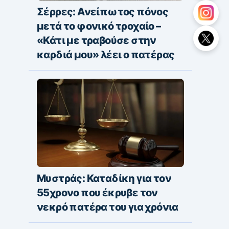
Σέρρες: Ανείπωτος πόνος
μετά το φονικό τροχαίο –
«Κάτι με τραβούσε στην
καρδιά μου» λέει ο πατέρας
Μυστράς: Καταδίκη για τον
55χρονο που έκρυβε τον
νεκρό πατέρα του για χρόνια