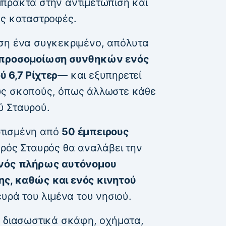
πρακτα στην αντιμετώπιση και
ές καταστροφές.
ση ένα συγκεκριμένο, απόλυτα
 προσομοίωση συνθηκών ενός
 6,7 Ρίχτερ
— και εξυπηρετεί
ύς σκοπούς, όπως άλλωστε κάθε
ύ Σταυρού.
ρτισμένη από
50 έμπειρους
θρός Σταυρός θα αναλάβει την
ενός πλήρως αυτόνομου
ς, καθώς και ενός κινητού
ευρά του λιμένα του νησιού.
α διασωστικά σκάφη, οχήματα,