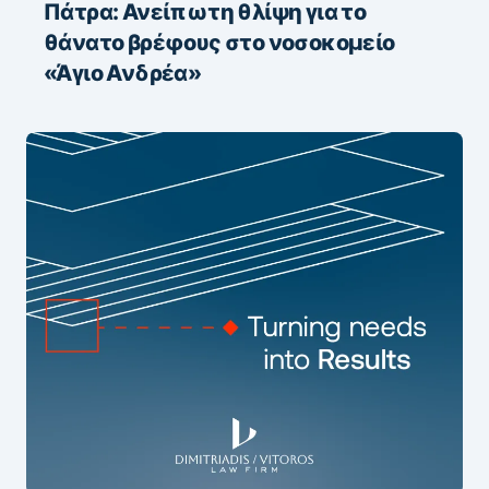
Πάτρα: Ανείπωτη θλίψη για το
θάνατο βρέφους στο νοσοκομείο
«Άγιο Ανδρέα»