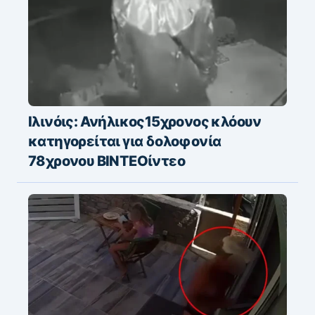
Ιλινόις: Ανήλικος15χρονος κλόουν
κατηγορείται για δολοφονία
78χρονου ΒΙΝΤΕΟίντεο