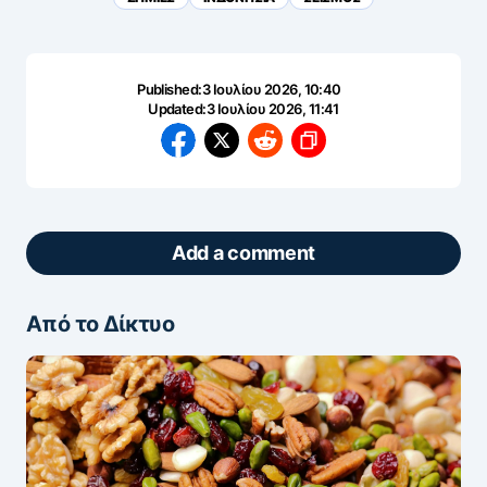
Published:
3 Ιουλίου 2026, 10:40
Updated:
3 Ιουλίου 2026, 11:41
Add a comment
Από το Δίκτυο
ΖΩΝΤΑΝΆ ΣΧΌΛΙΑ
Πάρτε μέρος στη συζήτηση — το σχόλιό σας
ελέγχεται άμεσα από AI (Ελληνικά & Αγγλικά).
ΠΡΟΣΤΑΣΊΑ AI