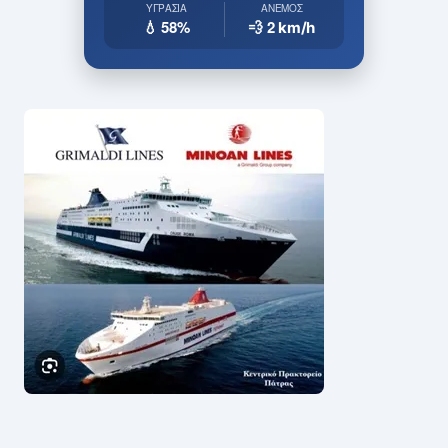
ΥΓΡΑΣΊΑ
ΆΝΕΜΟΣ
💧 58%
💨 2
km/h