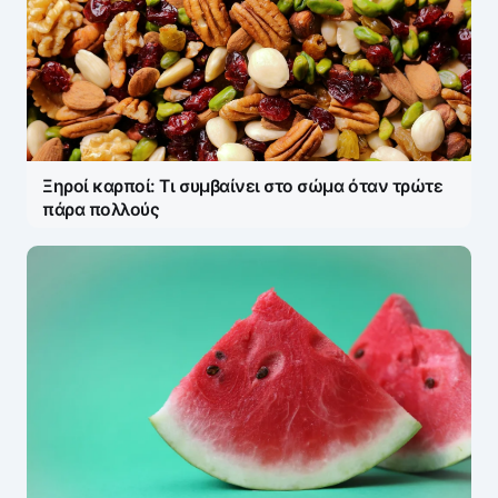
Η ηλ. διεύθυνση σας δεν δημοσιεύεται.
Τα
υποχρεωτικά πεδία σημειώνονται με
*
Message
*
Ξηροί καρποί: Τι συμβαίνει στο σώμα όταν τρώτε
πάρα πολλούς
Name
*
E-mail
*