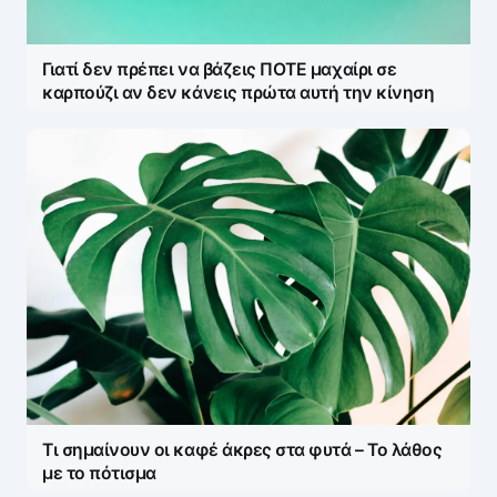
Γιατί δεν πρέπει να βάζεις ΠΟΤΕ μαχαίρι σε
Save my name and e-mail in this browser for the
καρπούζι αν δεν κάνεις πρώτα αυτή την κίνηση
next time I comment.
Τι σημαίνουν οι καφέ άκρες στα φυτά – Το λάθος
με το πότισμα