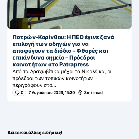
Πατρών-Κορίνθου: Η ΠΕΟ έγινε ξανά
επιλογή των οδηγών για να
αποφύγουν τα διόδια – Φθορές και
επικίνδυνα σημεία – Πρόεδροι
κοινοτήτων στο Patrapress
Από τα Αραχωβίτικα μέχρι τα Νικολέικα, οι
πρόεδροι των τοπικών κοινοτήτων
περιγράφουν στο…
0
7 Αυγούστου 2026, 15:30
3 min read
Δείτε και άλλες ειδήσεις!