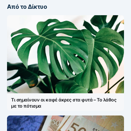
Από το Δίκτυο
ΖΩΝΤΑΝΆ ΣΧΌΛΙΑ
Πάρτε μέρος στη συζήτηση — το σχόλιό σας
ελέγχεται άμεσα από AI (Ελληνικά & Αγγλικά).
ΠΡΟΣΤΑΣΊΑ AI
Η ηλ. διεύθυνση σας δεν δημοσιεύεται.
Τα
υποχρεωτικά πεδία σημειώνονται με
*
Message
*
Τι σημαίνουν οι καφέ άκρες στα φυτά – Το λάθος
με το πότισμα