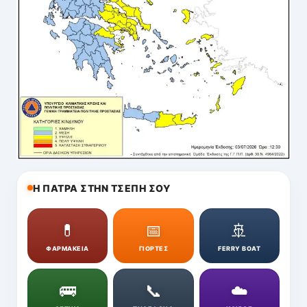
Η ΠΑΤΡΑ ΣΤΗΝ ΤΣΕΠΗ ΣΟΥ
💊
📅
🚢
ΦΑΡΜΑΚΕΙΑ
ΓΙΟΡΤΕΣ
FERRY BOAT
🚌
📞
☁️