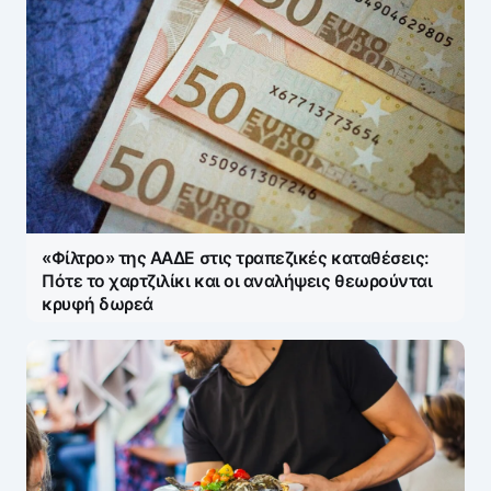
Name
*
E-mail
*
«Φίλτρο» της ΑΑΔΕ στις τραπεζικές καταθέσεις:
Save my name and e-mail in this browser for the
Πότε το χαρτζιλίκι και οι αναλήψεις θεωρούνται
next time I comment.
κρυφή δωρεά