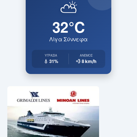
⛅
32°C
Λίγα Σύννεφα
ΥΓΡΑΣΊΑ
ΆΝΕΜΟΣ
💧 31%
💨 8
km/h