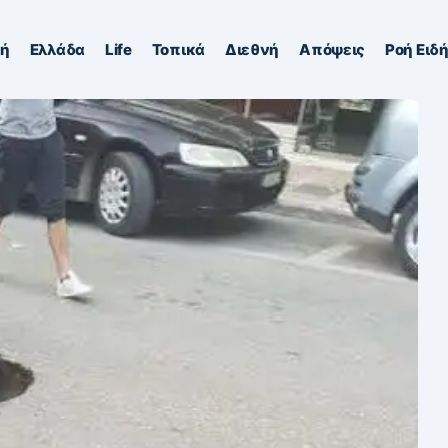
κή
Ελλάδα
Life
Τοπικά
Διεθνή
Απόψεις
Ροή Ειδ