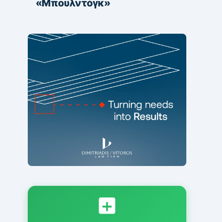
«Μπουλντόγκ»