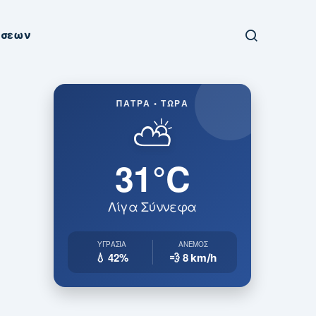
ήσεων
ΠΆΤΡΑ • ΤΏΡΑ
⛅
31°C
Λίγα Σύννεφα
ΥΓΡΑΣΊΑ
ΆΝΕΜΟΣ
💧 42%
💨 8
km/h