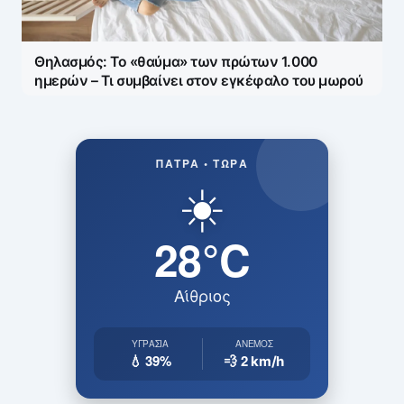
Θηλασμός: Το «θαύμα» των πρώτων 1.000
ημερών – Τι συμβαίνει στον εγκέφαλο του μωρού
ΠΆΤΡΑ • ΤΏΡΑ
☀️
28°C
Αίθριος
ΥΓΡΑΣΊΑ
ΆΝΕΜΟΣ
💧 39%
💨 2
km/h