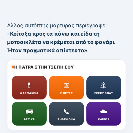
Άλλος αυτόπτης μάρτυρας περιέγραψε:
«
Κοίταξα προς τα πάνω και είδα τη
μοτοσικλέτα να κρέμεται από το φανάρι.
Ήταν πραγματικά απίστευτο»
.
Η ΠΑΤΡΑ ΣΤΗΝ ΤΣΕΠΗ ΣΟΥ
💊
📅
🚢
ΦΑΡΜΑΚΕΙΑ
ΓΙΟΡΤΕΣ
FERRY BOAT
🚌
📞
☁️
ΑΣΤΙΚΑ
ΤΗΛΕΦΩΝΑ
ΚΑΙΡΟΣ