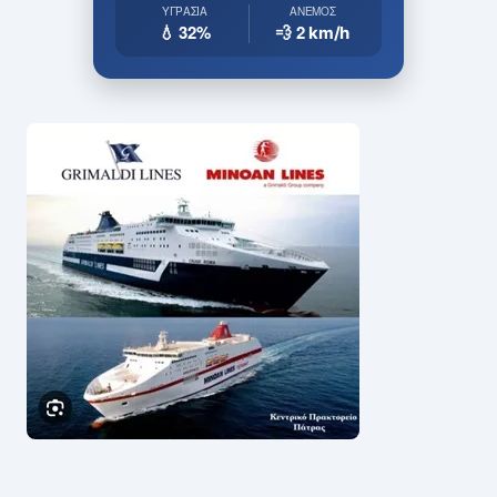
ΥΓΡΑΣΊΑ
ΆΝΕΜΟΣ
💧 32%
💨 2
km/h