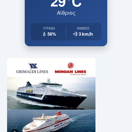
29°C
Αίθριος
ΥΓΡΑΣΊΑ
ΆΝΕΜΟΣ
💧 56%
💨 3
km/h