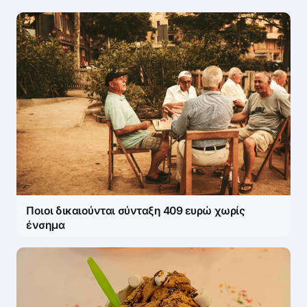
ΖΩΝΤΑΝΆ ΣΧΌΛΙΑ
Πάρτε μέρος στη συζήτηση — το σχόλιό σας
ελέγχεται άμεσα από AI (Ελληνικά & Αγγλικά).
ΠΡΟΣΤΑΣΊΑ AI
Η ηλ. διεύθυνση σας δεν δημοσιεύεται.
Τα
υποχρεωτικά πεδία σημειώνονται με
*
Message
*
Ποιοι δικαιούνται σύνταξη 409 ευρώ χωρίς
ένσημα