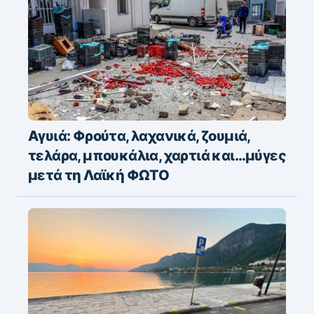
Αγυιά: Φρούτα, λαχανικά, ζουμιά,
τελάρα, μπουκάλια, χαρτιά και…μύγες
μετά τη Λαϊκή ΦΩΤΟ