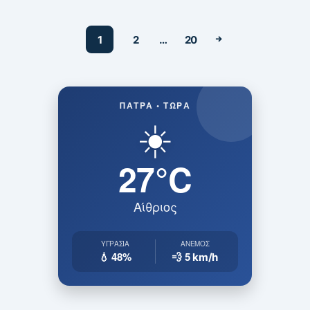
1
2
…
20
ΠΆΤΡΑ • ΤΏΡΑ
☀️
27°C
Αίθριος
ΥΓΡΑΣΊΑ
ΆΝΕΜΟΣ
💧 48%
💨 5
km/h