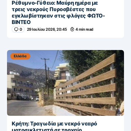
Ρέθυμνο-Γύθειο: Μαύρη ημέρα με
τρεις νεκρούς Πυροσβέστες που
εγκλωβίστηκαν στις φλόγες ΦΩΤΟ-
ΒΙΝΤΕΟ
0
29 Ιουλίου 2026, 20:45
4 min read
Ελλάδα
Κρήτη: Τραγωδία με νεκρό νεαρό
μοτοσικλετιστή σε τροχαίο