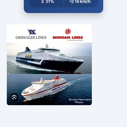
💧 31%
💨 16
km/h