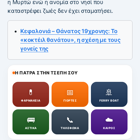
η Μυρτώ ενώ η ανομία στο νησί που
καταστρέφει ζωές δεν έχει σταματήσει.
Κεφαλονιά – Θάνατος 19χρονης: Το
«κοκτέιλ θανάτου», η σχέση με τους
γονείς της
Η ΠΑΤΡΑ ΣΤΗΝ ΤΣΕΠΗ ΣΟΥ
💊
📅
🚢
ΦΑΡΜΑΚΕΙΑ
ΓΙΟΡΤΕΣ
FERRY BOAT
🚌
📞
☁️
ΑΣΤΙΚΑ
ΤΗΛΕΦΩΝΑ
ΚΑΙΡΟΣ