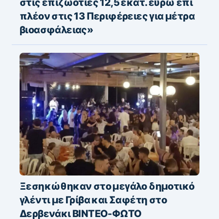
στις επιζωοτίες 12,5 εκατ. ευρώ επί
πλέον στις 13 Περιφέρειες για μέτρα
βιοασφάλειας»
Ξεσηκώθηκαν στο μεγάλο δημοτικό
γλέντι με Γρίβα και Σαφέτη στο
Δερβενάκι ΒΙΝΤΕΟ-ΦΩΤΟ