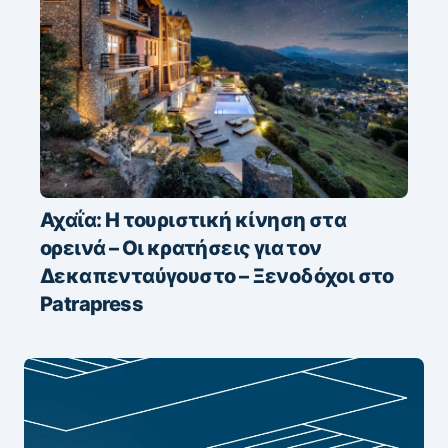
Αχαΐα: Η τουριστική κίνηση στα
ορεινά – Οι κρατήσεις για τον
Δεκαπενταύγουστο – Ξενοδόχοι στο
Patrapress