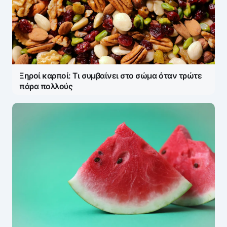
Η ηλ. διεύθυνση σας δεν δημοσιεύεται.
Τα
υποχρεωτικά πεδία σημειώνονται με
*
Message
*
Ξηροί καρποί: Τι συμβαίνει στο σώμα όταν τρώτε
πάρα πολλούς
Name
*
E-mail
*