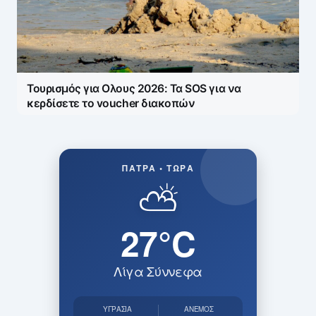
Τουρισμός για Ολους 2026: Τα SOS για να
κερδίσετε το voucher διακοπών
ΠΆΤΡΑ • ΤΏΡΑ
⛅
27°C
Λίγα Σύννεφα
ΥΓΡΑΣΊΑ
ΆΝΕΜΟΣ