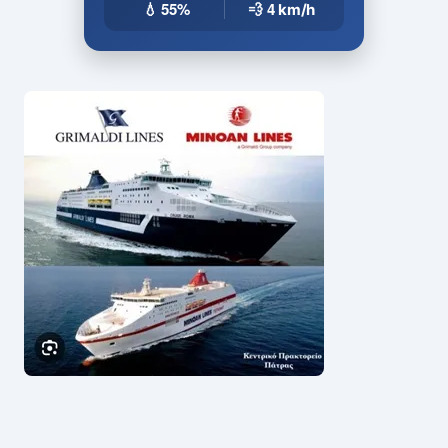
💧 55%
💨 4
km/h