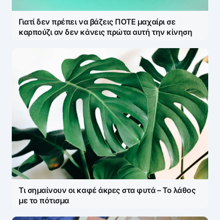
Γιατί δεν πρέπει να βάζεις ΠΟΤΕ μαχαίρι σε
Save my name and e-mail in this browser for the
καρπούζι αν δεν κάνεις πρώτα αυτή την κίνηση
next time I comment.
Τι σημαίνουν οι καφέ άκρες στα φυτά – Το λάθος
με το πότισμα