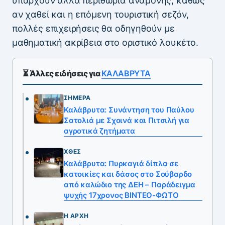
υπάρχουν άλλα περιθώρια αναμονής, καθώς
αν χαθεί και η επόμενη τουριστική σεζόν,
πολλές επιχειρήσεις θα οδηγηθούν με
μαθηματική ακρίβεια στο οριστικό λουκέτο.
⏳ Άλλες ειδήσεις για
ΚΑΛΑΒΡΥΤΑ
ΣΉΜΕΡΑ
Καλάβρυτα: Συνάντηση του Παύλου
Σατολιά με Σχοινά και Πιτσιλή για
αγροτικά ζητήματα
ΧΘΕΣ
Καλάβρυτα: Πυρκαγιά δίπλα σε
κατοικίες και δάσος στο Σούβαρδο
από καλώδιο της ΔΕΗ – Παράδειγμα
ψυχής 17χρονος ΒΙΝΤΕΟ-ΦΩΤΟ
Η ΑΡΧΉ