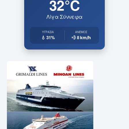
32°C
Λίγα Σύννεφα
ΥΓΡΑΣΊΑ
ΆΝΕΜΟΣ
💧 31%
💨 8
km/h