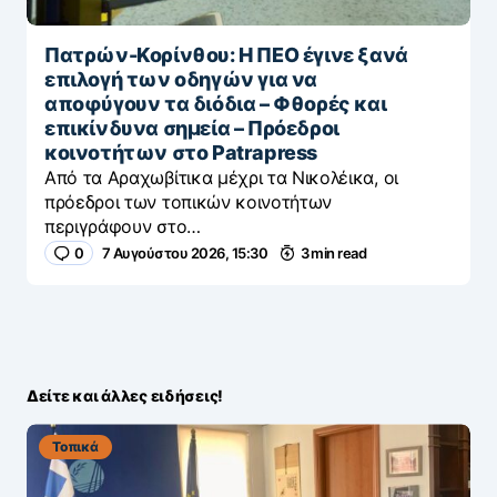
Πατρών-Κορίνθου: Η ΠΕΟ έγινε ξανά
επιλογή των οδηγών για να
αποφύγουν τα διόδια – Φθορές και
επικίνδυνα σημεία – Πρόεδροι
κοινοτήτων στο Patrapress
Από τα Αραχωβίτικα μέχρι τα Νικολέικα, οι
πρόεδροι των τοπικών κοινοτήτων
περιγράφουν στο…
0
7 Αυγούστου 2026, 15:30
3 min read
Δείτε και άλλες ειδήσεις!
Τοπικά