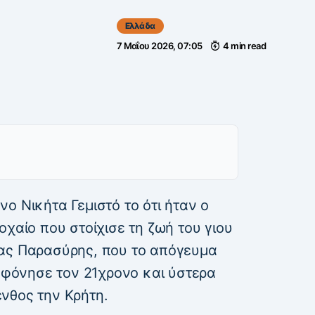
Ελλάδα
7 Μαΐου 2026, 07:05
4 min read
ο Νικήτα Γεμιστό το ότι ήταν ο
οχαίο που στοίχισε τη ζωή του γιου
τας Παρασύρης, που το απόγευμα
λοφόνησε τον 21χρονο και ύστερα
νθος την Κρήτη.