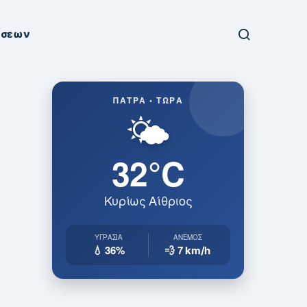
ήσεων
ΠΆΤΡΑ • ΤΏΡΑ
🌤️
32°C
Κυρίως Αίθριος
ΥΓΡΑΣΊΑ
ΆΝΕΜΟΣ
💧 36%
💨 7
km/h