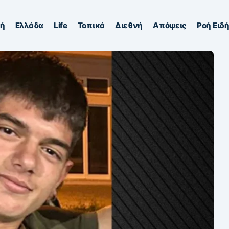
κή
Ελλάδα
Life
Τοπικά
Διεθνή
Απόψεις
Ροή Ειδ