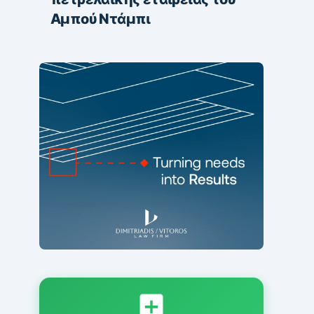
Αμπού Ντάμπι