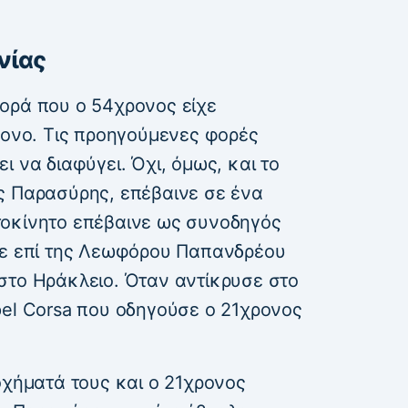
νίας
ορά που ο 54χρονος είχε
ρονο. Τις προηγούμενες φορές
 να διαφύγει. Όχι, όμως, και το
ς Παρασύρης, επέβαινε σε ένα
τοκίνητο επέβαινε ως συνοδηγός
σε επί της Λεωφόρου Παπανδρέου
στο Ηράκλειο. Όταν αντίκρυσε στο
pel Corsa που οδηγούσε ο 21χρονος
οχήματά τους και ο 21χρονος