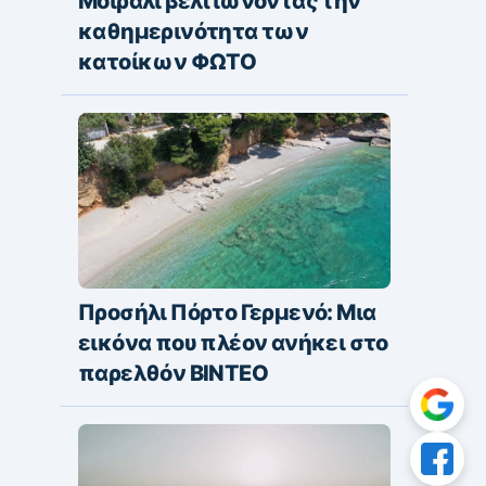
Μοίραλι βελτιώνοντας την
καθημερινότητα των
κατοίκων ΦΩΤΟ
Προσήλι Πόρτο Γερμενό: Μια
εικόνα που πλέον ανήκει στο
παρελθόν ΒΙΝΤΕΟ