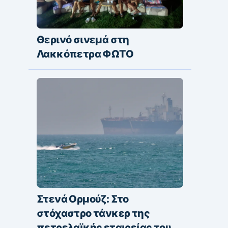
Θερινό σινεμά στη
Λακκόπετρα ΦΩΤΟ
Στενά Ορμούζ: Στο
στόχαστρο τάνκερ της
πετρελαϊκής εταιρείας του