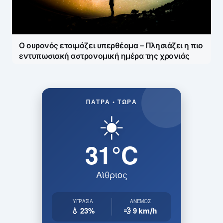
Ο ουρανός ετοιμάζει υπερθέαμα – Πλησιάζει η πιο
εντυπωσιακή αστρονομική ημέρα της χρονιάς
ΠΆΤΡΑ • ΤΏΡΑ
☀️
31°C
Αίθριος
ΥΓΡΑΣΊΑ
ΆΝΕΜΟΣ
💧 23%
💨 9
km/h