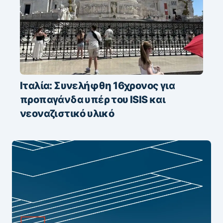
Ιταλία: Συνελήφθη 16χρονος για
προπαγάνδα υπέρ του ISIS και
νεοναζιστικό υλικό