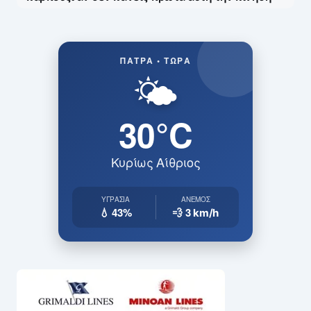
ΠΆΤΡΑ • ΤΏΡΑ
🌤️
30°C
Κυρίως Αίθριος
ΥΓΡΑΣΊΑ
ΆΝΕΜΟΣ
💧 43%
💨 3
km/h