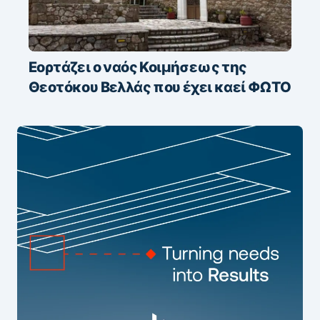
Εορτάζει ο ναός Κοιμήσεως της
Θεοτόκου Βελλάς που έχει καεί ΦΩΤΟ