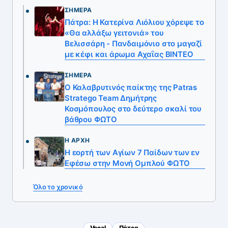
ΣΉΜΕΡΑ
Πάτρα: Η Κατερίνα Λιόλιου χόρεψε το
«Θα αλλάξω γειτονιά» του
Βελισσάρη - Πανδαιμόνιο στο μαγαζί
με κέφι και άρωμα Αχαΐας ΒΙΝΤΕΟ
ΣΉΜΕΡΑ
Ο Καλαβρυτινός παίκτης της Patras
Stratego Team Δημήτρης
Κοσμόπουλος στο δεύτερο σκαλί του
βάθρου ΦΩΤΟ
Η ΑΡΧΉ
Η εορτή των Αγίων 7 Παίδων των εν
Εφέσω στην Μονή Ομπλού ΦΩΤΟ
Όλο το χρονικό
Vocal
Πάτρα