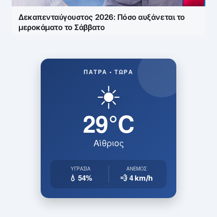
Δεκαπενταύγουστος 2026: Πόσο αυξάνεται το
μεροκάματο το Σάββατο
ΠΆΤΡΑ • ΤΏΡΑ
☀️
29°C
Αίθριος
ΥΓΡΑΣΊΑ
ΆΝΕΜΟΣ
💧 54%
💨 4
km/h