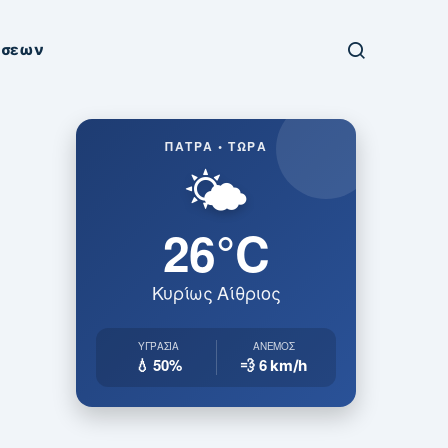
ήσεων
ΠΆΤΡΑ • ΤΏΡΑ
🌤️
26°C
Κυρίως Αίθριος
ΥΓΡΑΣΊΑ
ΆΝΕΜΟΣ
💧 50%
💨 6
km/h