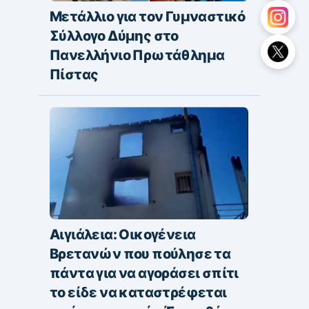
Μετάλλιο για τον Γυμναστικό
Σύλλογο Δύμης στο
Πανελλήνιο Πρωτάθλημα
Πίστας
Αιγιάλεια: Οικογένεια
Βρετανών που πούλησε τα
πάντα για να αγοράσει σπίτι
το είδε να καταστρέφεται