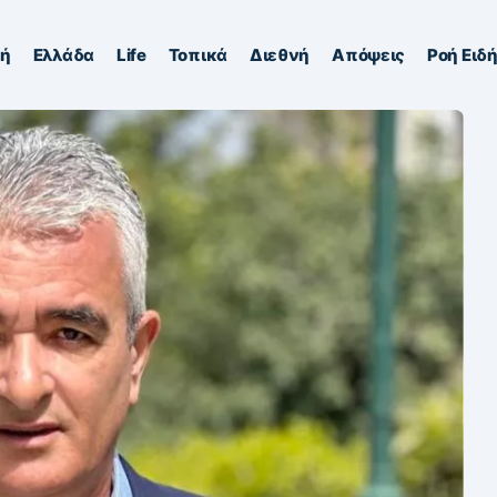
κή
Ελλάδα
Life
Τοπικά
Διεθνή
Απόψεις
Ροή Ειδ