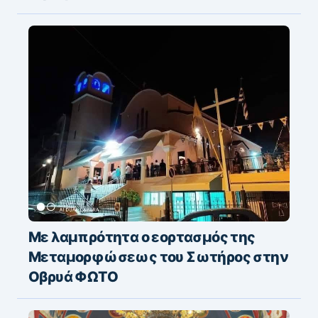
Με λαμπρότητα ο εορτασμός της
Μεταμορφώσεως του Σωτήρος στην
Οβρυά ΦΩΤΟ