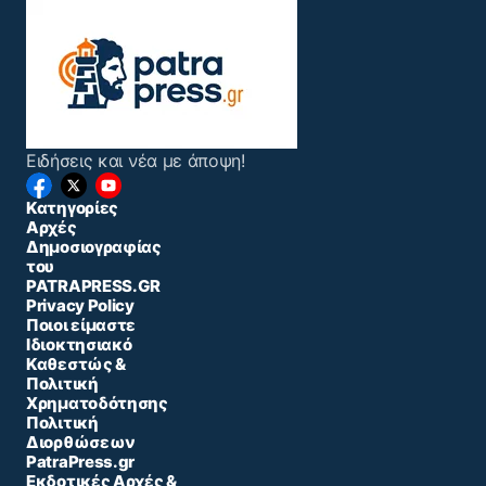
Ειδήσεις και νέα με άποψη!
Κατηγορίες
Αρχές
Δημοσιογραφίας
του
PATRAPRESS.GR
Privacy Policy
Ποιοι είμαστε
Ιδιοκτησιακό
Καθεστώς &
Πολιτική
Χρηματοδότησης
Πολιτική
Διορθώσεων
PatraPress.gr
Εκδοτικές Αρχές &