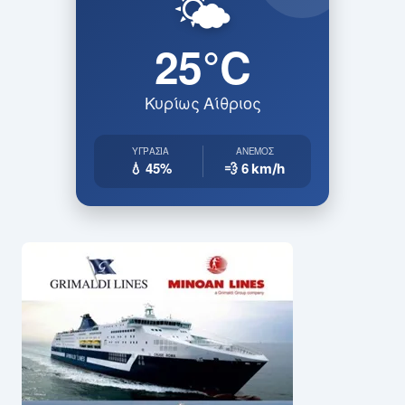
🌤️
25°C
Κυρίως Αίθριος
ΥΓΡΑΣΊΑ
ΆΝΕΜΟΣ
💧 45%
💨 6
km/h