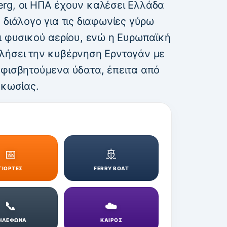
rg, οι ΗΠΑ έχουν καλέσει Ελλάδα
 διάλογο για τις διαφωνίες γύρω
ι φυσικού αερίου, ενώ η Ευρωπαϊκή
λήσει την κυβέρνηση Ερντογάν με
μφισβητούμενα ύδατα, έπειτα από
υκωσίας.
📅
🚢
ΓΙΟΡΤΕΣ
FERRY BOAT
📞
☁️
ΗΛΕΦΩΝΑ
ΚΑΙΡΟΣ