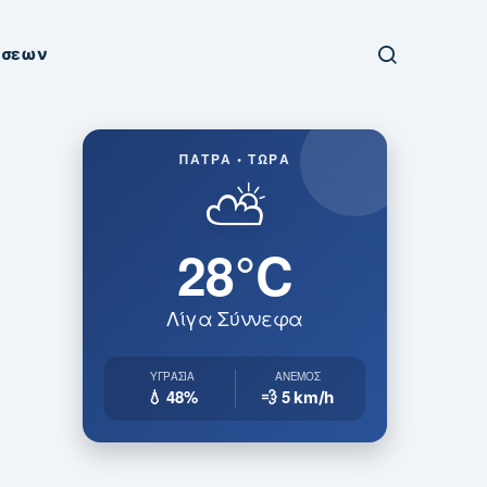
ήσεων
ΠΆΤΡΑ • ΤΏΡΑ
⛅
28°C
Λίγα Σύννεφα
ΥΓΡΑΣΊΑ
ΆΝΕΜΟΣ
💧 48%
💨 5
km/h