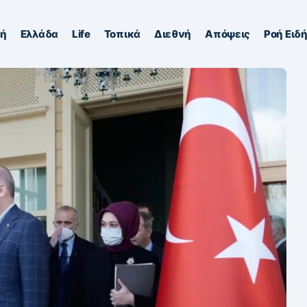
κή
Ελλάδα
Life
Τοπικά
Διεθνή
Απόψεις
Ροή Ειδ