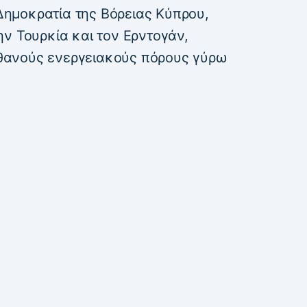
ημοκρατία της Βόρειας Κύπρου,
ν Τουρκία και τον Ερντογάν,
πιθανούς ενεργειακούς πόρους γύρω