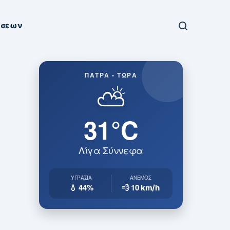
ήσεων
ΠΆΤΡΑ • ΤΏΡΑ
⛅
31°C
Λίγα Σύννεφα
ΥΓΡΑΣΊΑ
ΆΝΕΜΟΣ
💧 44%
💨 10
km/h