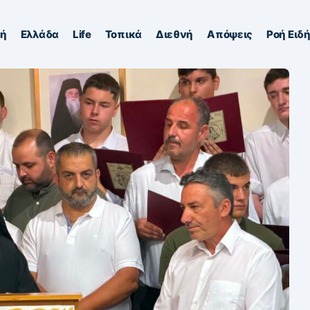
κή
Ελλάδα
Life
Τοπικά
Διεθνή
Απόψεις
Ροή Ειδ