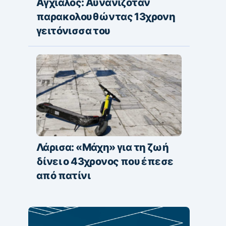
Αγχίαλος: Αυνανιζόταν
παρακολουθώντας 13χρονη
γειτόνισσα του
Λάρισα: «Μάχη» για τη ζωή
δίνει ο 43χρονος που έπεσε
από πατίνι