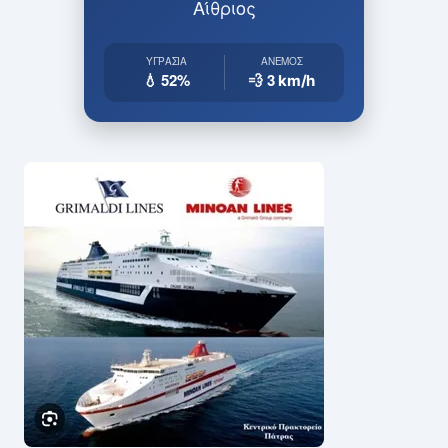
Αίθριος
ΥΓΡΑΣΊΑ
ΆΝΕΜΟΣ
💧 52%
💨 3
km/h