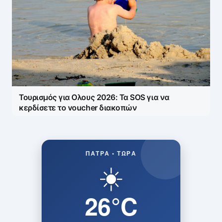
Τουρισμός για Ολους 2026: Τα SOS για να
κερδίσετε το voucher διακοπών
ΠΆΤΡΑ • ΤΏΡΑ
☀️
26°C