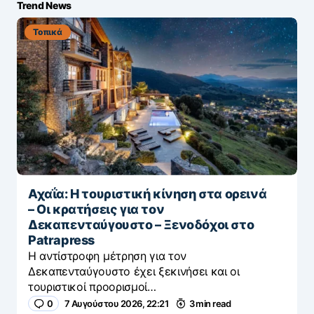
Trend News
Τοπικά
Αχαΐα: Η τουριστική κίνηση στα ορεινά
– Οι κρατήσεις για τον
Δεκαπενταύγουστο – Ξενοδόχοι στο
Patrapress
Η αντίστροφη μέτρηση για τον
Δεκαπενταύγουστο έχει ξεκινήσει και οι
τουριστικοί προορισμοί…
0
7 Αυγούστου 2026, 22:21
3 min read