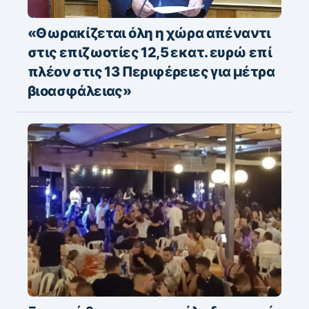
«Θωρακίζεται όλη η χώρα απέναντι
στις επιζωοτίες 12,5 εκατ. ευρώ επί
πλέον στις 13 Περιφέρειες για μέτρα
βιοασφάλειας»