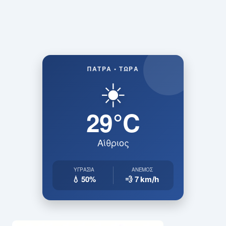
ΠΆΤΡΑ • ΤΏΡΑ
☀️
29°C
Αίθριος
ΥΓΡΑΣΊΑ
ΆΝΕΜΟΣ
💧 50%
💨 7
km/h