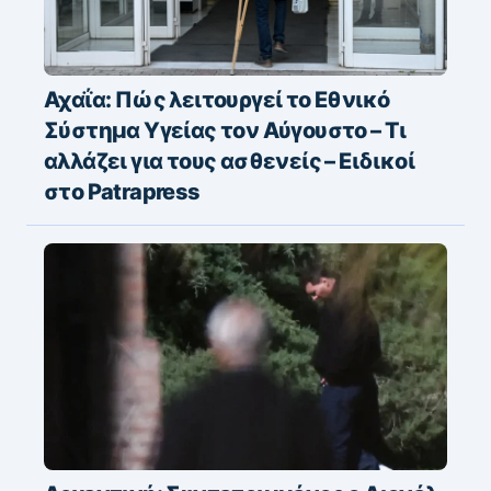
Αχαΐα: Πώς λειτουργεί το Εθνικό
Σύστημα Υγείας τον Αύγουστο – Τι
αλλάζει για τους ασθενείς – Eιδικοί
στο Patrapress