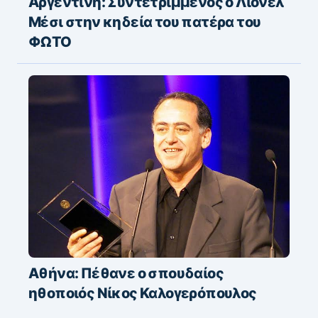
Αργεντινή: Συντετριμμένος ο Λιονέλ
Μέσι στην κηδεία του πατέρα του
ΦΩΤΟ
Αθήνα: Πέθανε ο σπουδαίος
ηθοποιός Νίκος Καλογερόπουλος