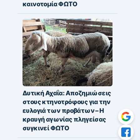
καινοτομία ΦΩΤΟ
Δυτική Αχαΐα: Αποζημιώσεις
στους κτηνοτρόφους για την
ευλογιά των προβάτων – Η
κραυγή αγωνίας πληγείσας
συγκινεί ΦΩΤΟ