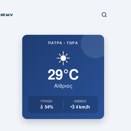
ήσεων
ΠΆΤΡΑ • ΤΏΡΑ
☀️
29°C
Αίθριος
ΥΓΡΑΣΊΑ
ΆΝΕΜΟΣ
💧 54%
💨 4
km/h