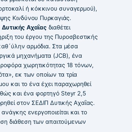
ορτοκαλί ή κόκκινου συναγερμού),
ψης Κινδύνου Πυρκαγιάς.
 Δυτικής Αχαΐας
διαθέτει
ήριξη του έργου της Πυροσβεστικής
 καθ´ύλην αρμόδια. Στα μέσα
ργικά μηχανήματα (JCB), ένα
υδροφόρα χωρητικότητας 18 τόνων,
τα», εκ των οποίων τα τρία
μου και το ένα έχει παραχωρηθεί
θώς και ένα φορτηγό Steyr 2,5
ρηθεί στον ΣΕΔΙΠ Δυτικής Αχαΐας.
ανάγκης ενεργοποιείται και το
εση διάθεση των απαιτούμενων