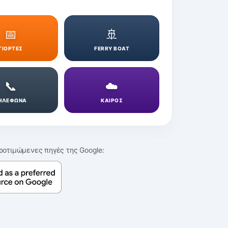
📅
🚢
ΓΙΟΡΤΕΣ
FERRY BOAT
📞
☁️
ΗΛΕΦΩΝΑ
ΚΑΙΡΟΣ
ροτιμώμενες πηγές της Google: