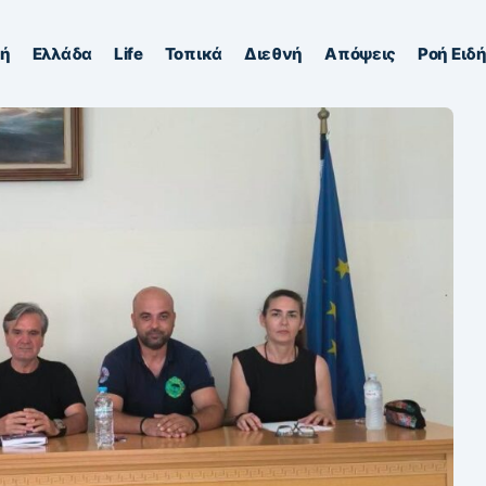
κή
Ελλάδα
Life
Τοπικά
Διεθνή
Απόψεις
Ροή Ειδ