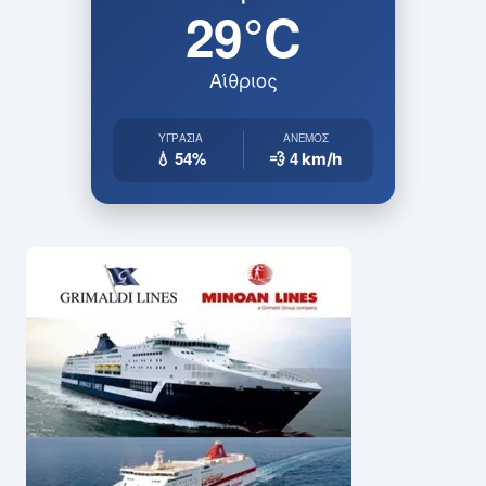
29°C
Αίθριος
ΥΓΡΑΣΊΑ
ΆΝΕΜΟΣ
💧 54%
💨 4
km/h