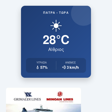
ΠΆΤΡΑ • ΤΏΡΑ
☀️
28°C
Αίθριος
ΥΓΡΑΣΊΑ
ΆΝΕΜΟΣ
💧 57%
💨 3
km/h