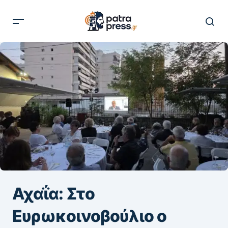
Αχαΐα: Στο
Ευρωκοινοβούλιο ο