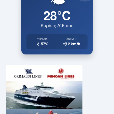
28°C
Κυρίως Αίθριος
ΥΓΡΑΣΊΑ
ΆΝΕΜΟΣ
💧 57%
💨 2
km/h