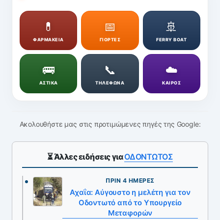
💊
📅
🚢
ΦΑΡΜΑΚΕΙΑ
ΓΙΟΡΤΕΣ
FERRY BOAT
🚌
📞
☁️
ΑΣΤΙΚΑ
ΤΗΛΕΦΩΝΑ
ΚΑΙΡΟΣ
Ακολουθήστε μας στις προτιμώμενες πηγές της Google:
⏳ Άλλες ειδήσεις για
ΟΔΟΝΤΩΤΟΣ
ΠΡΙΝ 4 ΗΜΈΡΕΣ
Αχαΐα: Αύγουστο η μελέτη για τον
Οδοντωτό από το Υπουργείο
Μεταφορών