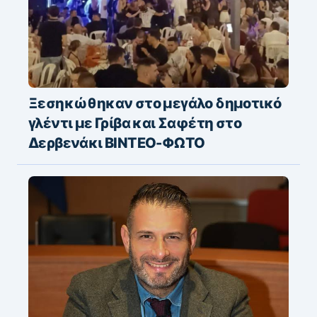
Ξεσηκώθηκαν στο μεγάλο δημοτικό
γλέντι με Γρίβα και Σαφέτη στο
Δερβενάκι ΒΙΝΤΕΟ-ΦΩΤΟ