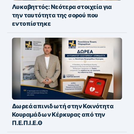
Λυκαβηττός: Νεότερα στοιχεία για
την ταυτότητα της σορού που
εντοπίστηκε
Δωρεά απινιδωτή στην Κοινότητα
Κουραμάδων Κέρκυρας από την
Π.Ε.Π.Ι.Ε.Θ