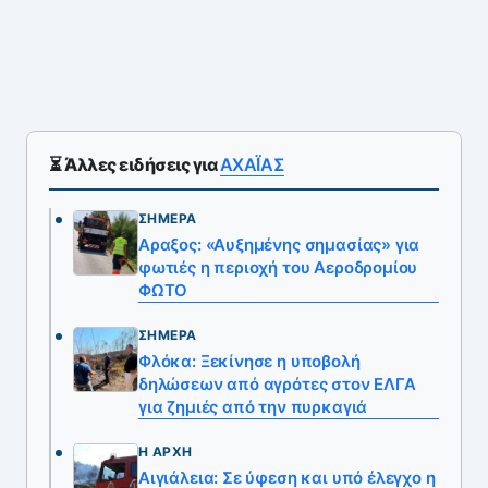
⏳ Άλλες ειδήσεις για
ΑΧΑΪ́ΑΣ
ΣΉΜΕΡΑ
Αραξος: «Αυξημένης σημασίας» για
φωτιές η περιοχή του Αεροδρομίου
ΦΩΤΟ
ΣΉΜΕΡΑ
Φλόκα: Ξεκίνησε η υποβολή
δηλώσεων από αγρότες στον ΕΛΓΑ
για ζημιές από την πυρκαγιά
Η ΑΡΧΉ
Αιγιάλεια: Σε ύφεση και υπό έλεγχο η