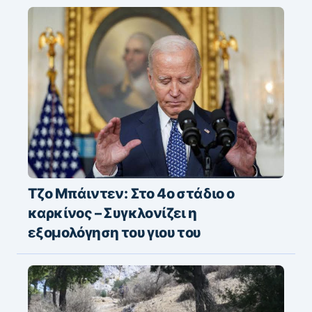
Τζο Μπάιντεν: Στο 4ο στάδιο ο
καρκίνος – Συγκλονίζει η
εξομολόγηση του γιου του