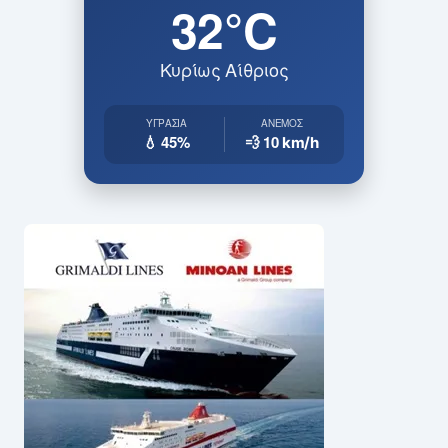
32°C
Κυρίως Αίθριος
ΥΓΡΑΣΊΑ
ΆΝΕΜΟΣ
💧 45%
💨 10
km/h