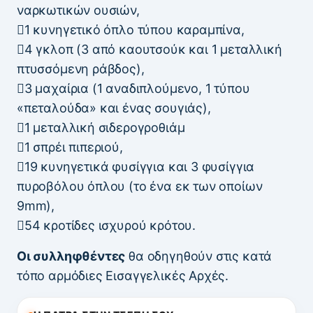
ναρκωτικών ουσιών,
1 κυνηγετικό όπλο τύπου καραμπίνα,
4 γκλοπ (3 από καουτσούκ και 1 μεταλλική
πτυσσόμενη ράβδος),
3 μαχαίρια (1 αναδιπλούμενο, 1 τύπου
«πεταλούδα» και ένας σουγιάς),
1 μεταλλική σιδερογροθιάμ
1 σπρέι πιπεριού,
19 κυνηγετικά φυσίγγια και 3 φυσίγγια
πυροβόλου όπλου (το ένα εκ των οποίων
9mm),
54 κροτίδες ισχυρού κρότου.
Οι συλληφθέντες
θα οδηγηθούν στις κατά
τόπο αρμόδιες Εισαγγελικές Αρχές.