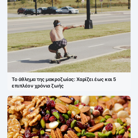
Name
*
E-mail
*
Το άθλημα της μακροζωίας: Χαρίζει έως και 5
Save my name and e-mail in this browser for the
επιπλέον χρόνια ζωής
next time I comment.