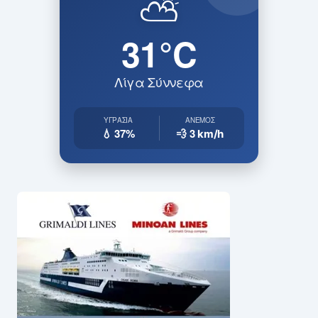
⛅
31°C
Λίγα Σύννεφα
ΥΓΡΑΣΊΑ
ΆΝΕΜΟΣ
💧 37%
💨 3
km/h