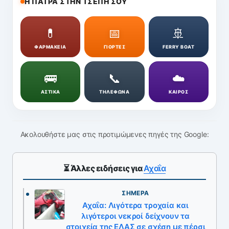
Η ΠΑΤΡΑ ΣΤΗΝ ΤΣΕΠΗ ΣΟΥ
💊
📅
🚢
ΦΑΡΜΑΚΕΙΑ
ΓΙΟΡΤΕΣ
FERRY BOAT
🚌
📞
☁️
ΑΣΤΙΚΑ
ΤΗΛΕΦΩΝΑ
ΚΑΙΡΟΣ
Ακολουθήστε μας στις προτιμώμενες πηγές της Google:
⏳ Άλλες ειδήσεις για
Αχαΐα
ΣΉΜΕΡΑ
Αχαΐα: Λιγότερα τροχαία και
λιγότεροι νεκροί δείχνουν τα
στοιχεία της ΕΛΑΣ σε σχέση με πέρσι