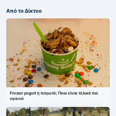
Από το Δίκτυο
ΖΩΝΤΑΝΆ ΣΧΌΛΙΑ
Πάρτε μέρος στη συζήτηση — το σχόλιό σας
ελέγχεται άμεσα από AI (Ελληνικά & Αγγλικά).
ΠΡΟΣΤΑΣΊΑ AI
Η ηλ. διεύθυνση σας δεν δημοσιεύεται.
Τα
υποχρεωτικά πεδία σημειώνονται με
*
Message
*
Frozen yogurt ή παγωτό; Ποιο είναι τελικά πιο
υγιεινό