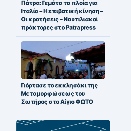
Πάτρα: Γεμάτα τα πλοία για
Ιταλία – Η επιβατική κίνηση –
Οι κρατήσεις – Ναυτιλιακοί
πράκτορες στο Patrapress
Γιόρτασε το εκκλησάκι της
Μεταμορφώσεως του
Σωτήρος στο Αίγιο ΦΩΤΟ