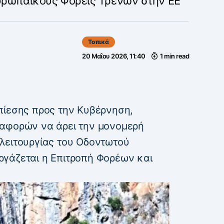
ευρωπαϊκούς Φορείς Τρένων στην ΕΕ
Τοπικά
20 Μαΐου 2026, 11:40
1 min read
πίεσης προς την Κυβέρνηση,
ταφορών να άρει την μονομερή
λειτουργίας του Οδοντωτού
γάζεται η Επιτροπή Φορέων και