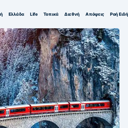
κή
Ελλάδα
Life
Τοπικά
Διεθνή
Απόψεις
Ροή Ειδ