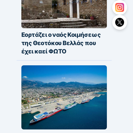
Εορτάζει ο ναός Κοιμήσεως
της Θεοτόκου Βελλάς που
έχει καεί ΦΩΤΟ