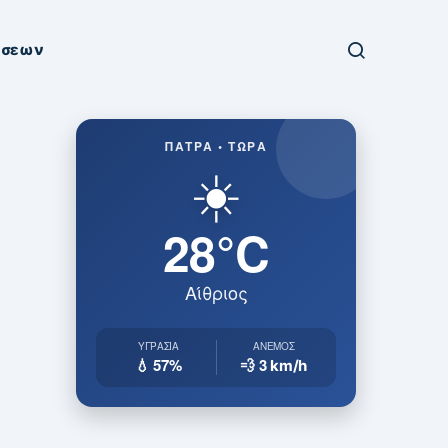
ήσεων
ΠΆΤΡΑ • ΤΏΡΑ
☀️
28°C
Αίθριος
ΥΓΡΑΣΊΑ
ΆΝΕΜΟΣ
💧 57%
💨 3
km/h