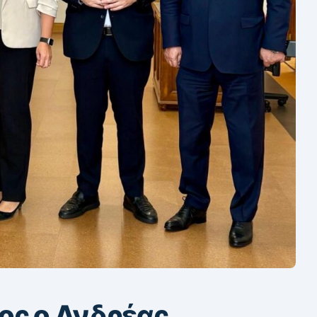
ος ο Ανδρέας