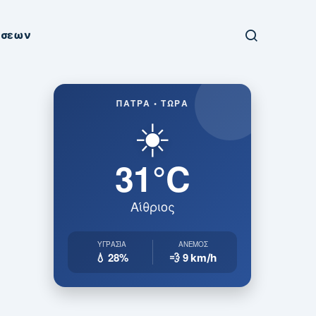
ήσεων
ΠΆΤΡΑ • ΤΏΡΑ
☀️
31°C
Αίθριος
ΥΓΡΑΣΊΑ
ΆΝΕΜΟΣ
💧 28%
💨 9
km/h