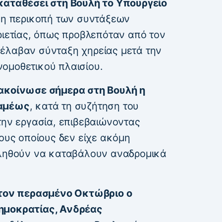
καταθέσει στη Βουλή το Υπουργείο
ά η περικοπή των συντάξεων
ριετίας, όπως προβλεπόταν από τον
έλαβαν σύνταξη χηρείας μετά την
ομοθετικού πλαισίου.
νακοίνωσε σήμερα στη Βουλή η
ραμέως
, κατά τη συζήτηση του
την εργασία, επιβεβαιώνοντας
τους οποίους δεν είχε ακόμη
κληθούν να καταβάλουν αναδρομικά
ό τον περασμένο Οκτώβριο ο
ημοκρατίας, Ανδρέας