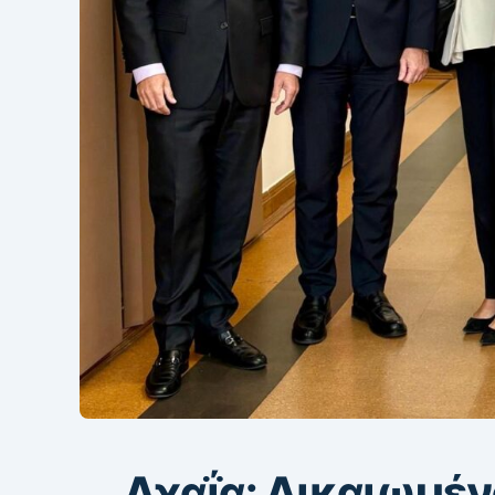
Aχαΐα: Δικαιωμέν