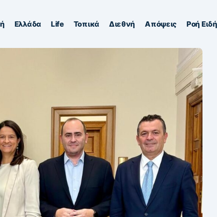
κή
Ελλάδα
Life
Τοπικά
Διεθνή
Απόψεις
Ροή Ειδ