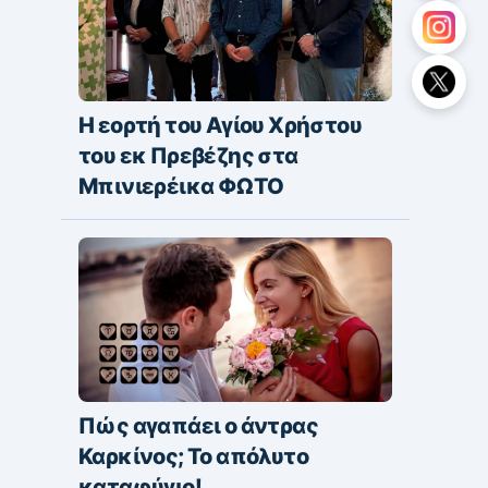
Η εορτή του Αγίου Χρήστου
του εκ Πρεβέζης στα
Μπινιερέικα ΦΩΤΟ
Πώς αγαπάει ο άντρας
Καρκίνος; Το απόλυτο
καταφύγιο!