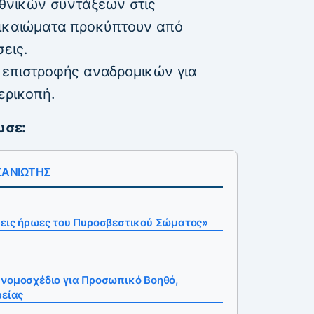
εθνικών συντάξεων στις
δικαιώματα προκύπτουν από
εις.
 επιστροφής αναδρομικών για
ερικοπή.
ωσε:
ΣΑΝΙΩΤΗΣ
ρεις ήρωες του Πυροσβεστικού Σώματος»
υνομοσχέδιο για Προσωπικό Βοηθό,
ρείας