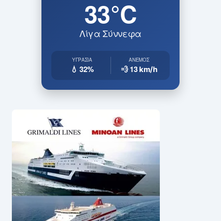
33°C
Λίγα Σύννεφα
ΥΓΡΑΣΊΑ
ΆΝΕΜΟΣ
💧 32%
💨 13
km/h