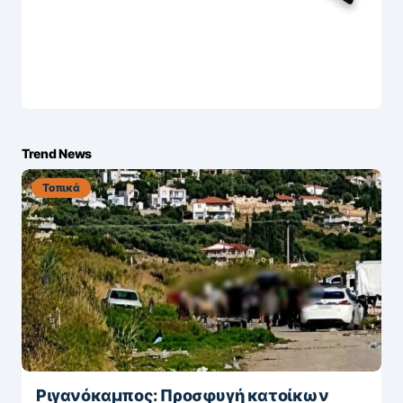
Trend News
Τοπικά
Ριγανόκαμπος: Προσφυγή κατοίκων