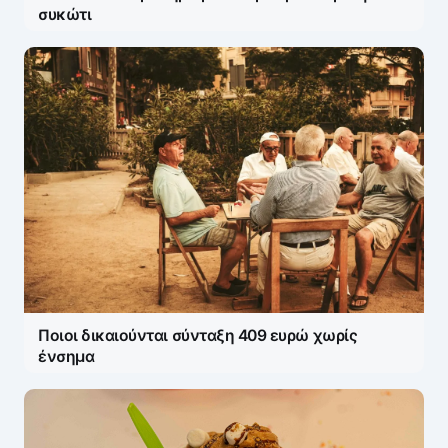
συκώτι
Name
*
E-mail
*
Ποιοι δικαιούνται σύνταξη 409 ευρώ χωρίς
Save my name and e-mail in this browser for the
ένσημα
next time I comment.