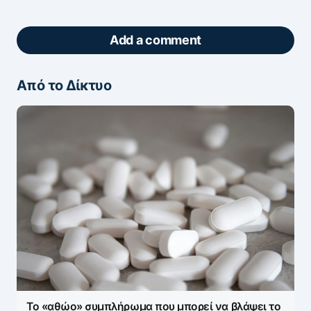
Add a comment
Από το Δίκτυο
ΖΩΝΤΑΝΆ ΣΧΌΛΙΑ
Πάρτε μέρος στη συζήτηση — το σχόλιό σας
ελέγχεται άμεσα από AI (Ελληνικά & Αγγλικά).
ΠΡΟΣΤΑΣΊΑ AI
Η ηλ. διεύθυνση σας δεν δημοσιεύεται.
Τα
υποχρεωτικά πεδία σημειώνονται με
*
Message
*
Το «αθώο» συμπλήρωμα που μπορεί να βλάψει το