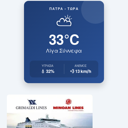
ΠΆΤΡΑ • ΤΏΡΑ
⛅
33°C
Λίγα Σύννεφα
ΥΓΡΑΣΊΑ
ΆΝΕΜΟΣ
💧 32%
💨 13
km/h