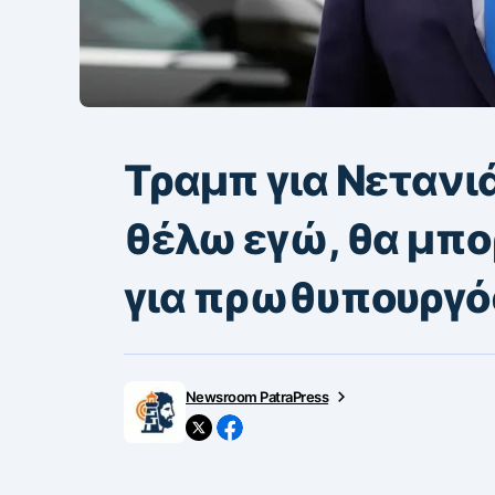
Τραμπ για Νετανιά
θέλω εγώ, θα μπ
για πρωθυπουργός
Newsroom PatraPress