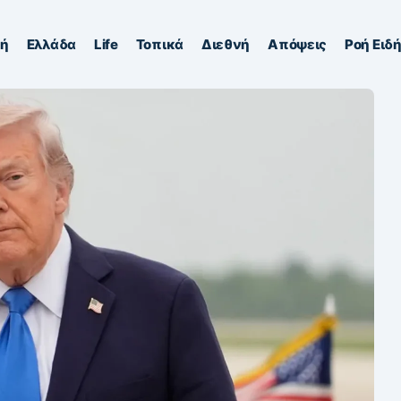
κή
Ελλάδα
Life
Τοπικά
Διεθνή
Απόψεις
Ροή Ειδ