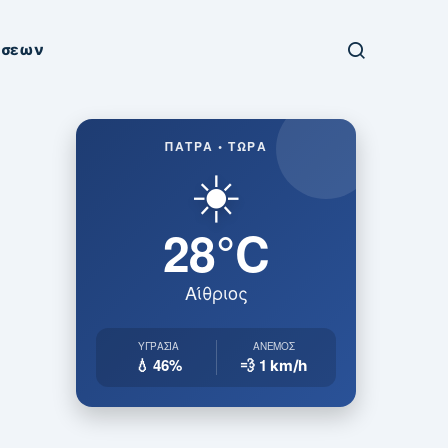
ήσεων
ΠΆΤΡΑ • ΤΏΡΑ
☀️
28°C
Αίθριος
ΥΓΡΑΣΊΑ
ΆΝΕΜΟΣ
💧 46%
💨 1
km/h