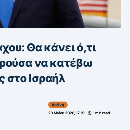
χου: Θα κάνει ό,τι
ορούσα να κατέβω
 στο Ισραήλ
Διεθνή
20 Μαΐου 2026, 17:19
1 min read